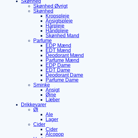
Skønhed
Skønhed Øvrigt
Skønhed
Kropspleje
Ansigtspleje
Hårpleje
Håndpleje
Skønhed Mand
Parfume
EDP Mænd
EDT Mænd
Deodorant Mænd
Parfume Mænd
EDP Dame
EDT Dame
Deodorant Dame
Parfume Dame
Sminke
Ansigt
Øjne
Læber
Drikkevarer
Øl
Ale
Lager
Cider
Cider
Alcopop