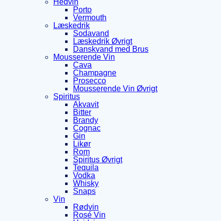
Hedvin
Porto
Vermouth
Læskedrik
Sodavand
Læskedrik Øvrigt
Danskvand med Brus
Mousserende Vin
Cava
Champagne
Prosecco
Mousserende Vin Øvrigt
Spiritus
Akvavit
Bitter
Brandy
Cognac
Gin
Likør
Rom
Spiritus Øvrigt
Tequila
Vodka
Whisky
Snaps
Vin
Rødvin
Rosé Vin