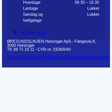
Hverdage
08.30 – 16.30
Lørdage
Lukket
Søndag og
Lukket
helligdage
Kontakt os her
ØRESUNDSLINJEN Helsingør ApS - Færgevej 8,
3000 Helsingør
Tlf. 88 71 19 11 - CVR-nr. 33260040
MOLSLINJEN
BORNHOLMSLINJEN
SAMSØLINJEN
LANG