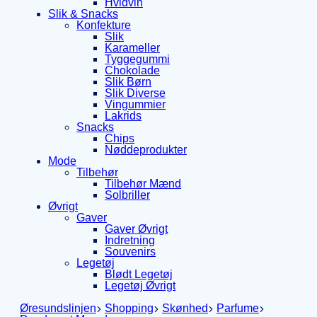
Hvidvin
Slik & Snacks
Konfekture
Slik
Karameller
Tyggegummi
Chokolade
Slik Børn
Slik Diverse
Vingummier
Lakrids
Snacks
Chips
Nøddeprodukter
Mode
Tilbehør
Tilbehør Mænd
Solbriller
Øvrigt
Gaver
Gaver Øvrigt
Indretning
Souvenirs
Legetøj
Blødt Legetøj
Legetøj Øvrigt
Øresundslinjen
Shopping
Skønhed
Parfume