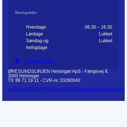
Åbningstider
Hverdage
08.30 – 16.30
Lørdage
Lukket
Søndag og
Lukket
helligdage
Kontakt os her
ØRESUNDSLINJEN Helsingør ApS - Færgevej 8,
3000 Helsingør
Tlf. 88 71 19 11 - CVR-nr. 33260040
MOLSLINJEN
BORNHOLMSLINJEN
SAMSØLINJEN
LANG