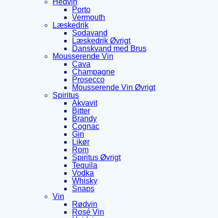
Hedvin
Porto
Vermouth
Læskedrik
Sodavand
Læskedrik Øvrigt
Danskvand med Brus
Mousserende Vin
Cava
Champagne
Prosecco
Mousserende Vin Øvrigt
Spiritus
Akvavit
Bitter
Brandy
Cognac
Gin
Likør
Rom
Spiritus Øvrigt
Tequila
Vodka
Whisky
Snaps
Vin
Rødvin
Rosé Vin