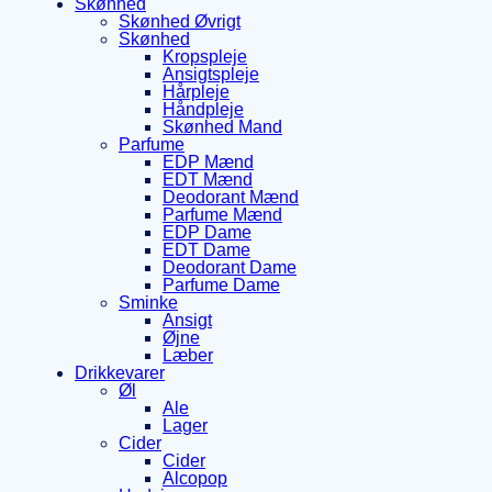
Skønhed
Skønhed Øvrigt
Skønhed
Kropspleje
Ansigtspleje
Hårpleje
Håndpleje
Skønhed Mand
Parfume
EDP Mænd
EDT Mænd
Deodorant Mænd
Parfume Mænd
EDP Dame
EDT Dame
Deodorant Dame
Parfume Dame
Sminke
Ansigt
Øjne
Læber
Drikkevarer
Øl
Ale
Lager
Cider
Cider
Alcopop