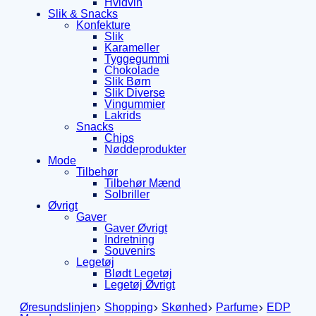
Hvidvin
Slik & Snacks
Konfekture
Slik
Karameller
Tyggegummi
Chokolade
Slik Børn
Slik Diverse
Vingummier
Lakrids
Snacks
Chips
Nøddeprodukter
Mode
Tilbehør
Tilbehør Mænd
Solbriller
Øvrigt
Gaver
Gaver Øvrigt
Indretning
Souvenirs
Legetøj
Blødt Legetøj
Legetøj Øvrigt
Øresundslinjen
Shopping
Skønhed
Parfume
EDP