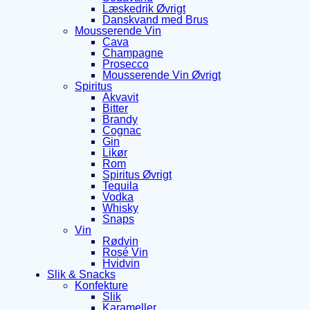
Læskedrik Øvrigt
Danskvand med Brus
Mousserende Vin
Cava
Champagne
Prosecco
Mousserende Vin Øvrigt
Spiritus
Akvavit
Bitter
Brandy
Cognac
Gin
Likør
Rom
Spiritus Øvrigt
Tequila
Vodka
Whisky
Snaps
Vin
Rødvin
Rosé Vin
Hvidvin
Slik & Snacks
Konfekture
Slik
Karameller