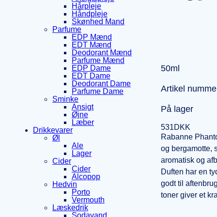
Hårpleje
Håndpleje
Skønhed Mand
Parfume
EDP Mænd
EDT Mænd
Deodorant Mænd
Parfume Mænd
50ml
EDP Dame
EDT Dame
Deodorant Dame
Artikel numme
Parfume Dame
Sminke
Ansigt
På lager
Øjne
Læber
531
DKK
Drikkevarer
Rabanne Phantom
Øl
Ale
og bergamotte, s
Lager
aromatisk og afb
Cider
Cider
Duften har en t
Alcopop
godt til aftenbr
Hedvin
Porto
toner giver et kr
Vermouth
Læskedrik
Sodavand