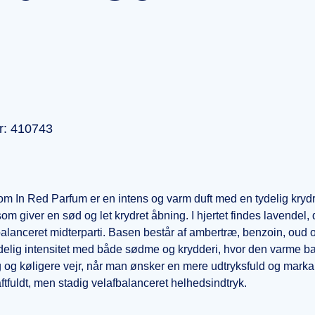
r: 410743
 In Red Parfum er en intens og varm duft med en tydelig krydr
om giver en sød og let krydret åbning. I hjertet findes lavende
alanceret midterparti. Basen består af ambertræ, benzoin, oud og
ydelig intensitet med både sødme og krydderi, hvor den varme b
ug og køligere vejr, når man ønsker en mere udtryksfuld og mar
aftfuldt, men stadig velafbalanceret helhedsindtryk.