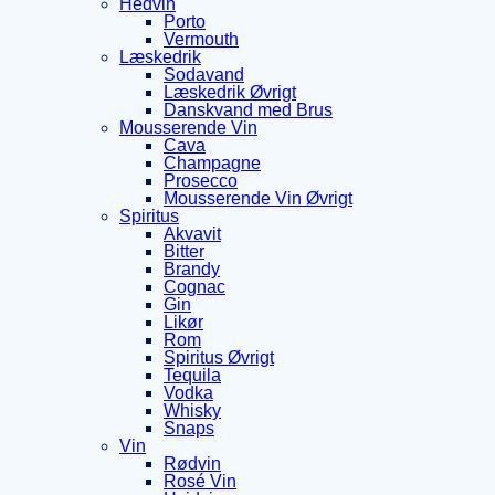
Hedvin
Porto
Vermouth
Læskedrik
Sodavand
Læskedrik Øvrigt
Danskvand med Brus
Mousserende Vin
Cava
Champagne
Prosecco
Mousserende Vin Øvrigt
Spiritus
Akvavit
Bitter
Brandy
Cognac
Gin
Likør
Rom
Spiritus Øvrigt
Tequila
Vodka
Whisky
Snaps
Vin
Rødvin
Rosé Vin