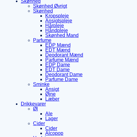
Skønhed
Skønhed Øvrigt
Skønhed
Kropspleje
Ansigtspleje
Hårpleje
Håndpleje
Skønhed Mand
Parfume
EDP Mænd
EDT Mænd
Deodorant Mænd
Parfume Mænd
EDP Dame
EDT Dame
Deodorant Dame
Parfume Dame
Sminke
Ansigt
Øjne
Læber
Drikkevarer
Øl
Ale
Lager
Cider
Cider
Alcopop