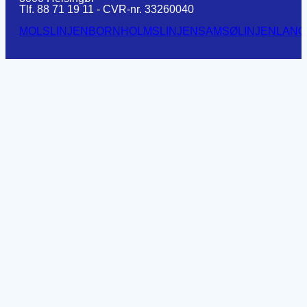
Tlf. 88 71 19 11 - CVR-nr. 33260040
MOLSLINJEN
BORNHOLMSLINJEN
SAMSØLINJEN
LANG