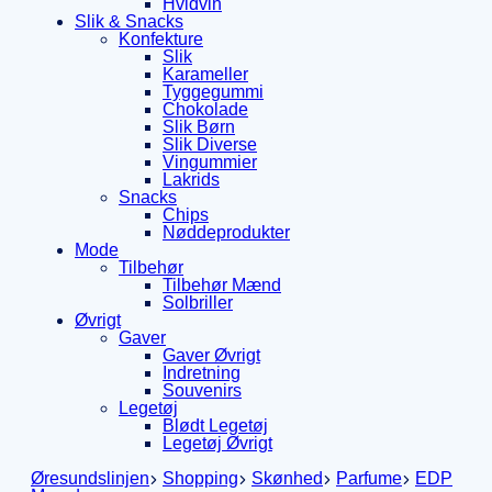
Hvidvin
Slik & Snacks
Konfekture
Slik
Karameller
Tyggegummi
Chokolade
Slik Børn
Slik Diverse
Vingummier
Lakrids
Snacks
Chips
Nøddeprodukter
Mode
Tilbehør
Tilbehør Mænd
Solbriller
Øvrigt
Gaver
Gaver Øvrigt
Indretning
Souvenirs
Legetøj
Blødt Legetøj
Legetøj Øvrigt
Øresundslinjen
Shopping
Skønhed
Parfume
EDP