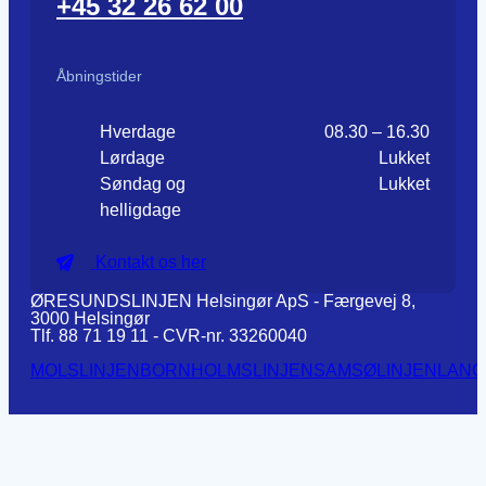
+45 32 26 62 00
Åbningstider
Hverdage
08.30 – 16.30
Lørdage
Lukket
Søndag og
Lukket
helligdage
Kontakt os her
ØRESUNDSLINJEN Helsingør ApS - Færgevej 8,
3000 Helsingør
Tlf. 88 71 19 11 - CVR-nr. 33260040
MOLSLINJEN
BORNHOLMSLINJEN
SAMSØLINJEN
LANG