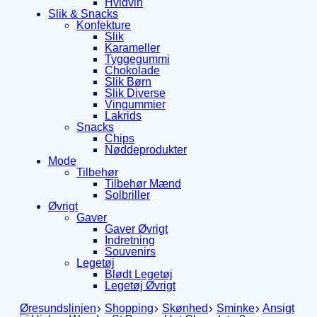
Hvidvin
Slik & Snacks
Konfekture
Slik
Karameller
Tyggegummi
Chokolade
Slik Børn
Slik Diverse
Vingummier
Lakrids
Snacks
Chips
Nøddeprodukter
Mode
Tilbehør
Tilbehør Mænd
Solbriller
Øvrigt
Gaver
Gaver Øvrigt
Indretning
Souvenirs
Legetøj
Blødt Legetøj
Legetøj Øvrigt
Øresundslinjen
Shopping
Skønhed
Sminke
Ansigt