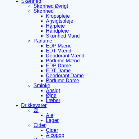
Skønhed
Skønhed Øvrigt
Skønhed
Kropspleje
Ansigtspleje
Hårpleje
Håndpleje
Skønhed Mand
Parfume
EDP Mænd
EDT Mænd
Deodorant Mænd
Parfume Mænd
EDP Dame
EDT Dame
Deodorant Dame
Parfume Dame
Sminke
Ansigt
Øjne
Læber
Drikkevarer
Øl
Ale
Lager
Cider
Cider
Alcopop