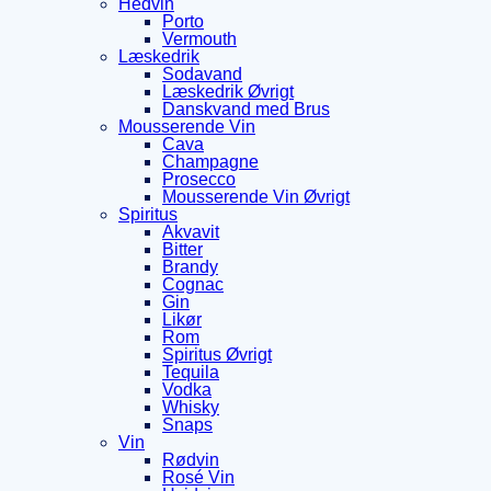
Hedvin
Porto
Vermouth
Læskedrik
Sodavand
Læskedrik Øvrigt
Danskvand med Brus
Mousserende Vin
Cava
Champagne
Prosecco
Mousserende Vin Øvrigt
Spiritus
Akvavit
Bitter
Brandy
Cognac
Gin
Likør
Rom
Spiritus Øvrigt
Tequila
Vodka
Whisky
Snaps
Vin
Rødvin
Rosé Vin