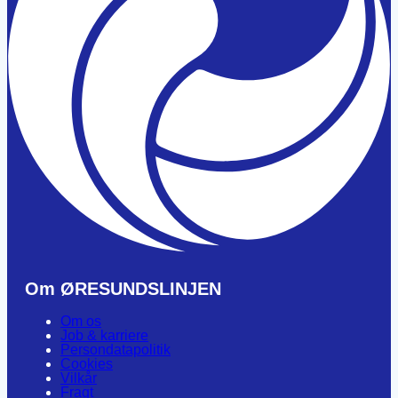
Om ØRESUNDSLINJEN
Om os
Job & karriere
Persondatapolitik
Cookies
Vilkår
Fragt