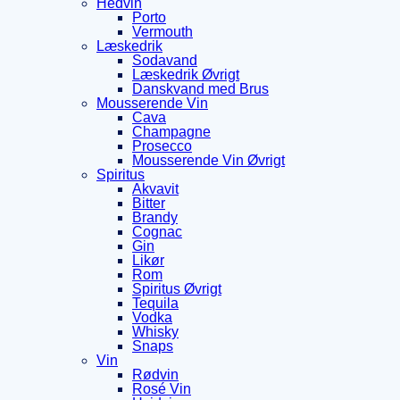
Hedvin
Porto
Vermouth
Læskedrik
Sodavand
Læskedrik Øvrigt
Danskvand med Brus
Mousserende Vin
Cava
Champagne
Prosecco
Mousserende Vin Øvrigt
Spiritus
Akvavit
Bitter
Brandy
Cognac
Gin
Likør
Rom
Spiritus Øvrigt
Tequila
Vodka
Whisky
Snaps
Vin
Rødvin
Rosé Vin