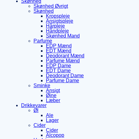
Skønhed
Skønhed Øvrigt
Skønhed
Kropspleje
Ansigtspleje
Hårpleje
Håndpleje
Skønhed Mand
Parfume
EDP Mænd
EDT Mænd
Deodorant Mænd
Parfume Mænd
EDP Dame
EDT Dame
Deodorant Dame
Parfume Dame
Sminke
Ansigt
Øjne
Læber
Drikkevarer
Øl
Ale
Lager
Cider
Cider
Alcopop