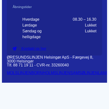
Åbningstider
Hverdage
08.30 – 16.30
Lørdage
Lukket
Søndag og
Lukket
helligdage
Kontakt os her
ØRESUNDSLINJEN Helsingør ApS - Færgevej 8,
3000 Helsingør
Tlf. 88 71 19 11 - CVR-nr. 33260040
MOLSLINJEN
BORNHOLMSLINJEN
SAMSØLINJEN
LANG