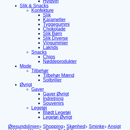
Hvidvin
Slik & Snacks
Konfekture
Slik
Karameller
Tyggegummi
Chokolade
Slik Børn
Slik Diverse
Vingummier
Lakrids
Snacks
Chips
Nøddeprodukter
Mode
Tilbehør
Tilbehør Mænd
Solbriller
Øvrigt
Gaver
Gaver Øvrigt
Indretning
Souvenirs
Legetøj
Blødt Legetøj
Legetøj Øvrigt
Øresundslinjen
Shopping
Skønhed
Sminke
Ansigt