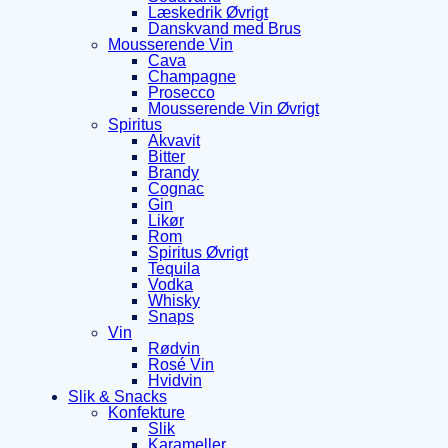
Læskedrik Øvrigt
Danskvand med Brus
Mousserende Vin
Cava
Champagne
Prosecco
Mousserende Vin Øvrigt
Spiritus
Akvavit
Bitter
Brandy
Cognac
Gin
Likør
Rom
Spiritus Øvrigt
Tequila
Vodka
Whisky
Snaps
Vin
Rødvin
Rosé Vin
Hvidvin
Slik & Snacks
Konfekture
Slik
Karameller