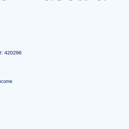
r: 420296
ncome