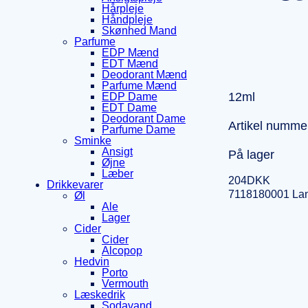
Hårpleje
Håndpleje
Skønhed Mand
Parfume
EDP Mænd
EDT Mænd
Deodorant Mænd
Parfume Mænd
12ml
EDP Dame
EDT Dame
Deodorant Dame
Artikel numme
Parfume Dame
Sminke
Ansigt
På lager
Øjne
Læber
204
DKK
Drikkevarer
7118180001 La
Øl
Ale
Lager
Cider
Cider
Alcopop
Hedvin
Porto
Vermouth
Læskedrik
Sodavand