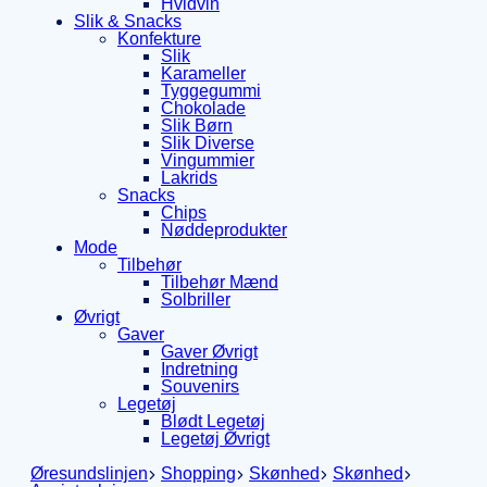
Hvidvin
Slik & Snacks
Konfekture
Slik
Karameller
Tyggegummi
Chokolade
Slik Børn
Slik Diverse
Vingummier
Lakrids
Snacks
Chips
Nøddeprodukter
Mode
Tilbehør
Tilbehør Mænd
Solbriller
Øvrigt
Gaver
Gaver Øvrigt
Indretning
Souvenirs
Legetøj
Blødt Legetøj
Legetøj Øvrigt
Øresundslinjen
Shopping
Skønhed
Skønhed