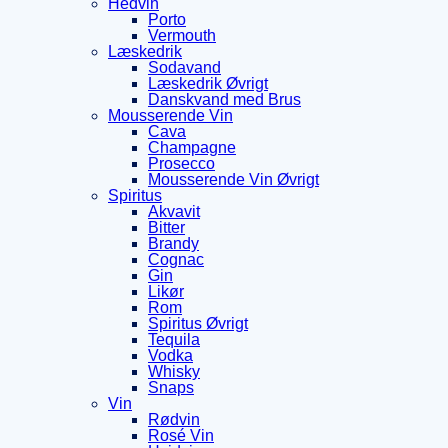
Hedvin
Porto
Vermouth
Læskedrik
Sodavand
Læskedrik Øvrigt
Danskvand med Brus
Mousserende Vin
Cava
Champagne
Prosecco
Mousserende Vin Øvrigt
Spiritus
Akvavit
Bitter
Brandy
Cognac
Gin
Likør
Rom
Spiritus Øvrigt
Tequila
Vodka
Whisky
Snaps
Vin
Rødvin
Rosé Vin