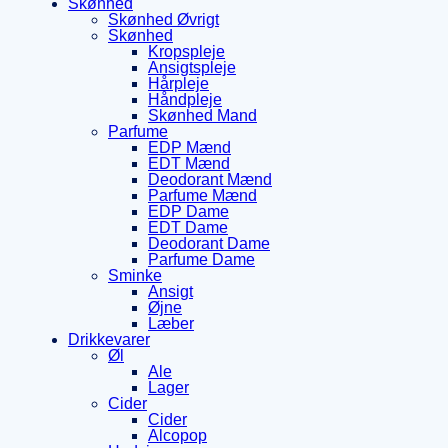
Skønhed
Skønhed Øvrigt
Skønhed
Kropspleje
Ansigtspleje
Hårpleje
Håndpleje
Skønhed Mand
Parfume
EDP Mænd
EDT Mænd
Deodorant Mænd
Parfume Mænd
EDP Dame
EDT Dame
Deodorant Dame
Parfume Dame
Sminke
Ansigt
Øjne
Læber
Drikkevarer
Øl
Ale
Lager
Cider
Cider
Alcopop