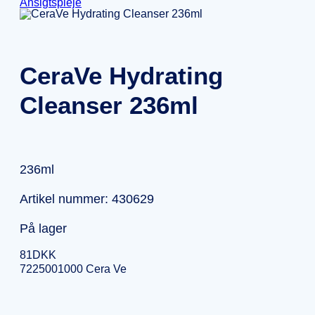
Ansigtspleje
CeraVe Hydrating
Cleanser 236ml
236ml
Artikel nummer: 430629
På lager
81
DKK
7225001000 Cera Ve