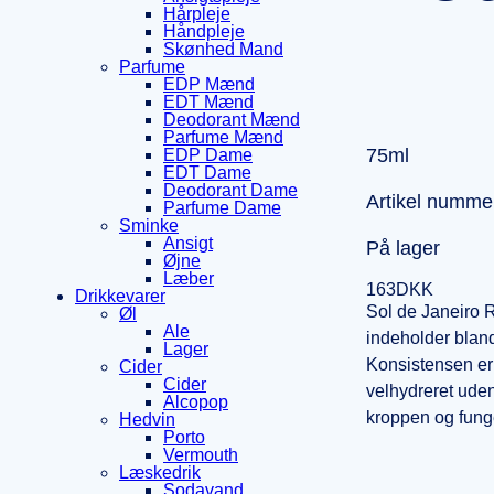
Hårpleje
Håndpleje
Skønhed Mand
Parfume
EDP Mænd
EDT Mænd
Deodorant Mænd
Parfume Mænd
75ml
EDP Dame
EDT Dame
Deodorant Dame
Artikel numme
Parfume Dame
Sminke
Ansigt
På lager
Øjne
Læber
163
DKK
Drikkevarer
Sol de Janeiro R
Øl
Ale
indeholder blan
Lager
Konsistensen er 
Cider
Cider
velhydreret uden
Alcopop
kroppen og funge
Hedvin
Porto
Vermouth
Læskedrik
Sodavand