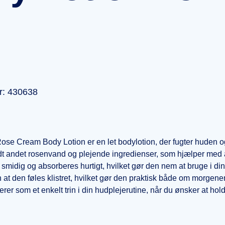
r: 430638
ose Cream Body Lotion er en let bodylotion, der fugter huden o
dt andet rosenvand og plejende ingredienser, som hjælper med 
smidig og absorberes hurtigt, hvilket gør den nem at bruge i din
 at den føles klistret, hvilket gør den praktisk både om morgenen 
rer som et enkelt trin i din hudplejerutine, når du ønsker at hol