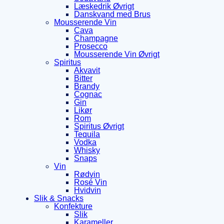
Læskedrik Øvrigt
Danskvand med Brus
Mousserende Vin
Cava
Champagne
Prosecco
Mousserende Vin Øvrigt
Spiritus
Akvavit
Bitter
Brandy
Cognac
Gin
Likør
Rom
Spiritus Øvrigt
Tequila
Vodka
Whisky
Snaps
Vin
Rødvin
Rosé Vin
Hvidvin
Slik & Snacks
Konfekture
Slik
Karameller