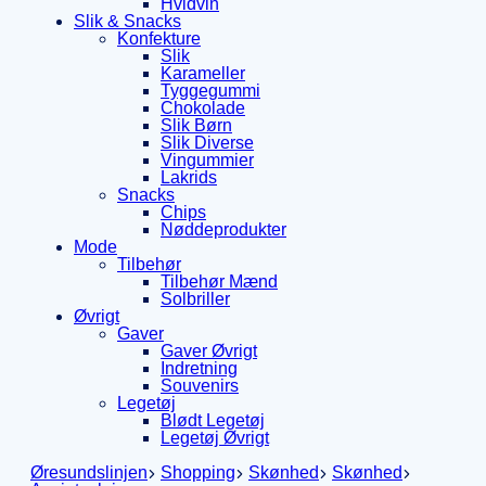
Hvidvin
Slik & Snacks
Konfekture
Slik
Karameller
Tyggegummi
Chokolade
Slik Børn
Slik Diverse
Vingummier
Lakrids
Snacks
Chips
Nøddeprodukter
Mode
Tilbehør
Tilbehør Mænd
Solbriller
Øvrigt
Gaver
Gaver Øvrigt
Indretning
Souvenirs
Legetøj
Blødt Legetøj
Legetøj Øvrigt
Øresundslinjen
Shopping
Skønhed
Skønhed