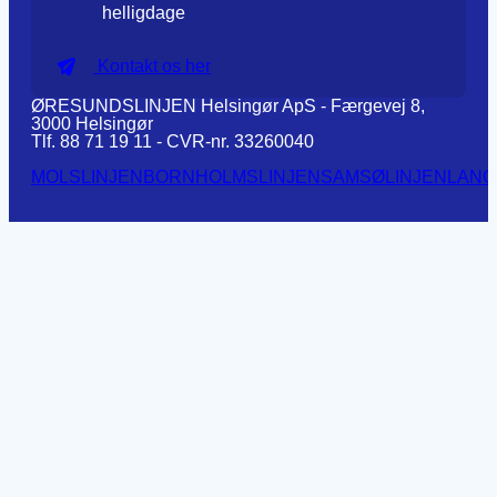
helligdage
Kontakt os her
ØRESUNDSLINJEN Helsingør ApS - Færgevej 8,
3000 Helsingør
Tlf. 88 71 19 11 - CVR-nr. 33260040
MOLSLINJEN
BORNHOLMSLINJEN
SAMSØLINJEN
LANG