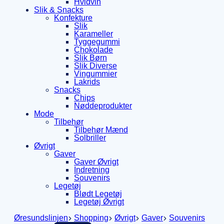
Hvidvin
Slik & Snacks
Konfekture
Slik
Karameller
Tyggegummi
Chokolade
Slik Børn
Slik Diverse
Vingummier
Lakrids
Snacks
Chips
Nøddeprodukter
Mode
Tilbehør
Tilbehør Mænd
Solbriller
Øvrigt
Gaver
Gaver Øvrigt
Indretning
Souvenirs
Legetøj
Blødt Legetøj
Legetøj Øvrigt
Øresundslinjen
Shopping
Øvrigt
Gaver
Souvenirs