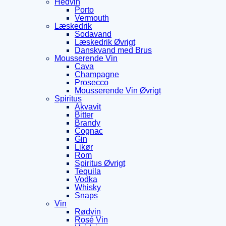
Hedvin
Porto
Vermouth
Læskedrik
Sodavand
Læskedrik Øvrigt
Danskvand med Brus
Mousserende Vin
Cava
Champagne
Prosecco
Mousserende Vin Øvrigt
Spiritus
Akvavit
Bitter
Brandy
Cognac
Gin
Likør
Rom
Spiritus Øvrigt
Tequila
Vodka
Whisky
Snaps
Vin
Rødvin
Rosé Vin