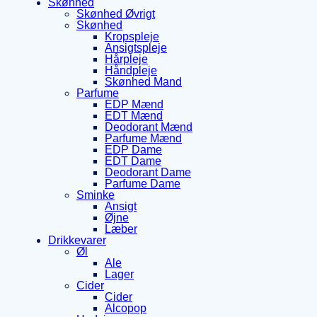
Skønhed
Skønhed Øvrigt
Skønhed
Kropspleje
Ansigtspleje
Hårpleje
Håndpleje
Skønhed Mand
Parfume
EDP Mænd
EDT Mænd
Deodorant Mænd
Parfume Mænd
EDP Dame
EDT Dame
Deodorant Dame
Parfume Dame
Sminke
Ansigt
Øjne
Læber
Drikkevarer
Øl
Ale
Lager
Cider
Cider
Alcopop