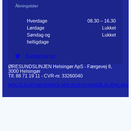
Åbningstider
Hverdage
08.30 – 16.30
Lørdage
Lukket
Søndag og
Lukket
helligdage
Kontakt os her
ØRESUNDSLINJEN Helsingør ApS - Færgevej 8,
3000 Helsingør
Tlf. 88 71 19 11 - CVR-nr. 33260040
MOLSLINJEN
BORNHOLMSLINJEN
SAMSØLINJEN
LANG