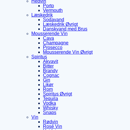
Hedvin
Porto
Vermouth
Læskedrik
Sodavand
Læskedrik Øvrigt
Danskvand med Brus
Mousserende Vin
Cava
Champagne
Prosecco
Mousserende Vin Øvrigt
Spiritus
Akvavit
Bitter
Brandy
Cognac
Gin
Likør
Rom
Spiritus Øvrigt
Tequila
Vodka
Whisky
Snaps
Vin
Rødvin
Rosé Vin