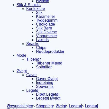
Hvidvin
Slik & Snacks
Konfekture
Slik
Karameller
Tyggegummi
Chokolade
Slik Børn
Slik Diverse
Vingummier
Lakrids
Snacks
Chips
Nøddeprodukter
Mode
Tilbehør
Tilbehør Mænd
Solbriller
Øvrigt
Gaver
Gaver Øvrigt
Indretning
Souvenirs
Legetøj
Blødt Legetøj
Legetøj Øvrigt
Øresundslinjen
Shopping
Øvrigt
Legetøj
Legetøj