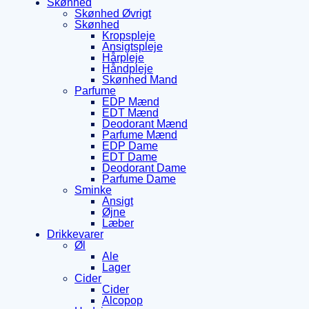
Skønhed
Skønhed Øvrigt
Skønhed
Kropspleje
Ansigtspleje
Hårpleje
Håndpleje
Skønhed Mand
Parfume
EDP Mænd
EDT Mænd
Deodorant Mænd
Parfume Mænd
EDP Dame
EDT Dame
Deodorant Dame
Parfume Dame
Sminke
Ansigt
Øjne
Læber
Drikkevarer
Øl
Ale
Lager
Cider
Cider
Alcopop