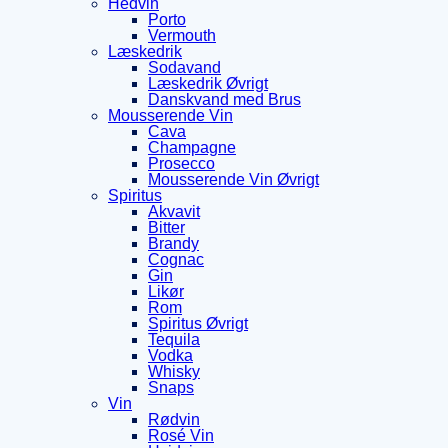
Hedvin
Porto
Vermouth
Læskedrik
Sodavand
Læskedrik Øvrigt
Danskvand med Brus
Mousserende Vin
Cava
Champagne
Prosecco
Mousserende Vin Øvrigt
Spiritus
Akvavit
Bitter
Brandy
Cognac
Gin
Likør
Rom
Spiritus Øvrigt
Tequila
Vodka
Whisky
Snaps
Vin
Rødvin
Rosé Vin