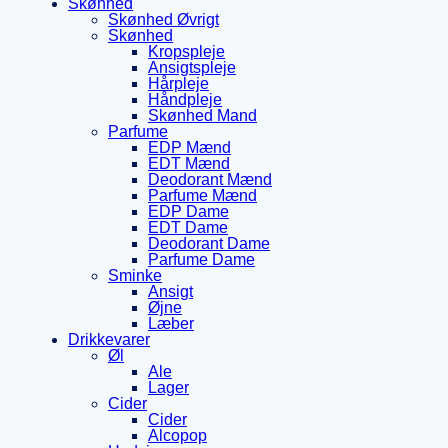
Skønhed
Skønhed Øvrigt
Skønhed
Kropspleje
Ansigtspleje
Hårpleje
Håndpleje
Skønhed Mand
Parfume
EDP Mænd
EDT Mænd
Deodorant Mænd
Parfume Mænd
EDP Dame
EDT Dame
Deodorant Dame
Parfume Dame
Sminke
Ansigt
Øjne
Læber
Drikkevarer
Øl
Ale
Lager
Cider
Cider
Alcopop