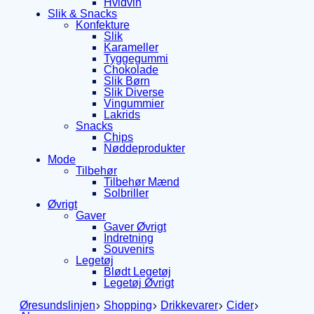
Hvidvin
Slik & Snacks
Konfekture
Slik
Karameller
Tyggegummi
Chokolade
Slik Børn
Slik Diverse
Vingummier
Lakrids
Snacks
Chips
Nøddeprodukter
Mode
Tilbehør
Tilbehør Mænd
Solbriller
Øvrigt
Gaver
Gaver Øvrigt
Indretning
Souvenirs
Legetøj
Blødt Legetøj
Legetøj Øvrigt
Øresundslinjen
Shopping
Drikkevarer
Cider