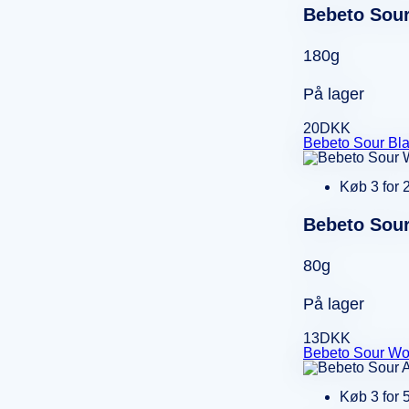
Bebeto Sour
180g
På lager
20
DKK
Bebeto Sour Blas
Køb 3 for 
Bebeto Sou
80g
På lager
13
DKK
Bebeto Sour Wo
Køb 3 for 