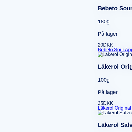
Bebeto Sour
180g
På lager
20
DKK
Bebeto Sour Ap
Läkerol Ori
100g
På lager
35
DKK
Läkerol Origina
Läkerol Sal