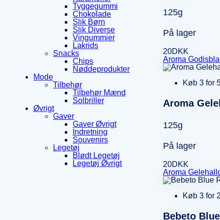
Tyggegummi
125g
Chokolade
Slik Børn
Slik Diverse
På lager
Vingummier
Lakrids
20
DKK
Snacks
Aroma Godisbla
Chips
Nøddeprodukter
Mode
Køb 3 for 
Tilbehør
Tilbehør Mænd
Solbriller
Aroma Gele
Øvrigt
Gaver
Gaver Øvrigt
125g
Indretning
Souvenirs
På lager
Legetøj
Blødt Legetøj
Legetøj Øvrigt
20
DKK
Aroma Gelehall
Køb 3 for 
Bebeto Blue