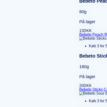
Bebeto Peac
80g
På lager
13
DKK
Bebeto Peach R
Køb 3 for 
Bebeto Stic
180g
På lager
20
DKK
Bebeto Sticks C
Køb 3 for 