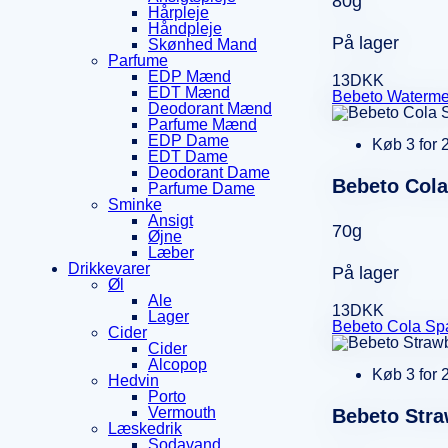
80g
Hårpleje
Håndpleje
På lager
Skønhed Mand
Parfume
EDP Mænd
13
DKK
EDT Mænd
Bebeto Waterme
Deodorant Mænd
Parfume Mænd
EDP Dame
Køb 3 for 
EDT Dame
Deodorant Dame
Bebeto Cola
Parfume Dame
Sminke
Ansigt
70g
Øjne
Læber
Drikkevarer
På lager
Øl
Ale
13
DKK
Lager
Bebeto Cola Spa
Cider
Cider
Alcopop
Køb 3 for 
Hedvin
Porto
Vermouth
Bebeto Stra
Læskedrik
Sodavand