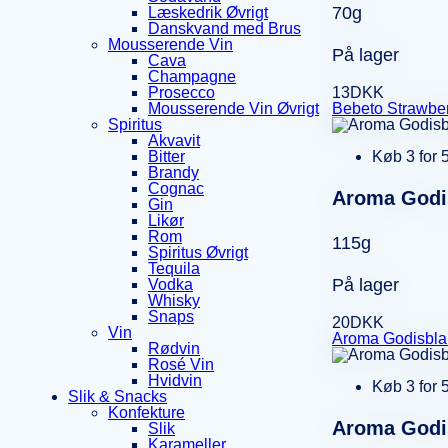
70g
Læskedrik Øvrigt
Danskvand med Brus
Mousserende Vin
På lager
Cava
Champagne
13
DKK
Prosecco
Bebeto Strawber
Mousserende Vin Øvrigt
Spiritus
Akvavit
Køb 3 for 
Bitter
Brandy
Cognac
Aroma Godis
Gin
Likør
Rom
115g
Spiritus Øvrigt
Tequila
På lager
Vodka
Whisky
Snaps
20
DKK
Vin
Aroma Godisblan
Rødvin
Rosé Vin
Hvidvin
Køb 3 for 
Slik & Snacks
Konfekture
Aroma Godi
Slik
Karameller