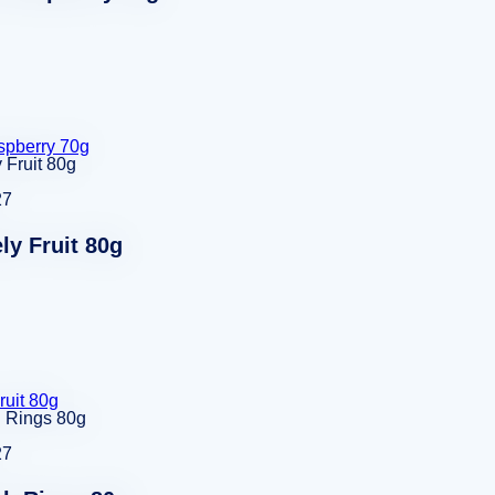
spberry 70g
27
ly Fruit 80g
ruit 80g
27