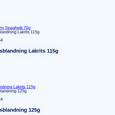
ry Spaghetti 70g
54
blandning Lakrits 115g
dning Lakrits 115g
54
sblandning 125g