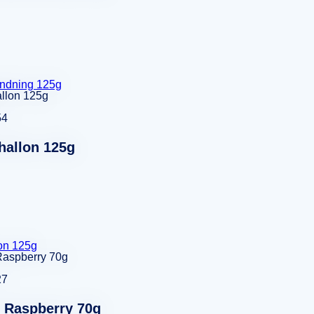
ndning 125g
54
hallon 125g
on 125g
27
 Raspberry 70g