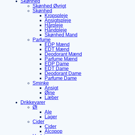
Skønhed
Skønhed Øvrigt
Skønhed
Kropspleje
Ansigtspleje
Hårpleje
Håndpleje
Skønhed Mand
Parfume
EDP Mænd
EDT Mænd
Deodorant Mænd
Parfume Mænd
EDP Dame
EDT Dame
Deodorant Dame
Parfume Dame
Sminke
Ansigt
Øjne
Læber
Drikkevarer
Øl
Ale
Lager
Cider
Cider
Alcopop