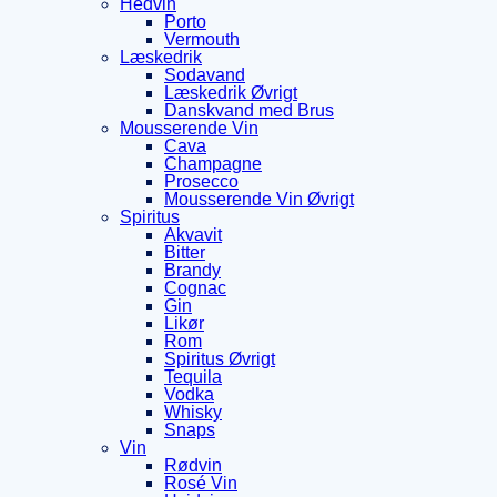
Hedvin
Porto
Vermouth
Læskedrik
Sodavand
Læskedrik Øvrigt
Danskvand med Brus
Mousserende Vin
Cava
Champagne
Prosecco
Mousserende Vin Øvrigt
Spiritus
Akvavit
Bitter
Brandy
Cognac
Gin
Likør
Rom
Spiritus Øvrigt
Tequila
Vodka
Whisky
Snaps
Vin
Rødvin
Rosé Vin