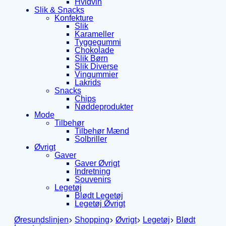
Hvidvin
Slik & Snacks
Konfekture
Slik
Karameller
Tyggegummi
Chokolade
Slik Børn
Slik Diverse
Vingummier
Lakrids
Snacks
Chips
Nøddeprodukter
Mode
Tilbehør
Tilbehør Mænd
Solbriller
Øvrigt
Gaver
Gaver Øvrigt
Indretning
Souvenirs
Legetøj
Blødt Legetøj
Legetøj Øvrigt
Øresundslinjen
Shopping
Øvrigt
Legetøj
Blødt