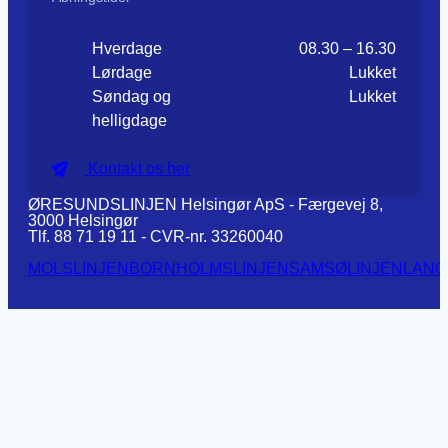
Hverdage
08.30 – 16.30
Lørdage
Lukket
Søndag og
Lukket
helligdage
Kontakt os her
ØRESUNDSLINJEN Helsingør ApS - Færgevej 8,
3000 Helsingør
Tlf. 88 71 19 11 - CVR-nr. 33260040
MOLSLINJEN
BORNHOLMSLINJEN
SAMSØLINJEN
LANG