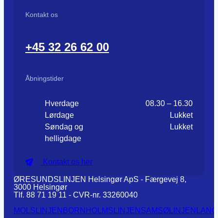
Kontakt os
+45 32 26 62 00
Åbningstider
Hverdage
08.30 – 16.30
Lørdage
Lukket
Søndag og
Lukket
helligdage
Kontakt os her
ØRESUNDSLINJEN Helsingør ApS - Færgevej 8,
3000 Helsingør
Tlf. 88 71 19 11 - CVR-nr. 33260040
MOLSLINJEN
BORNHOLMSLINJEN
SAMSØLINJEN
LANG