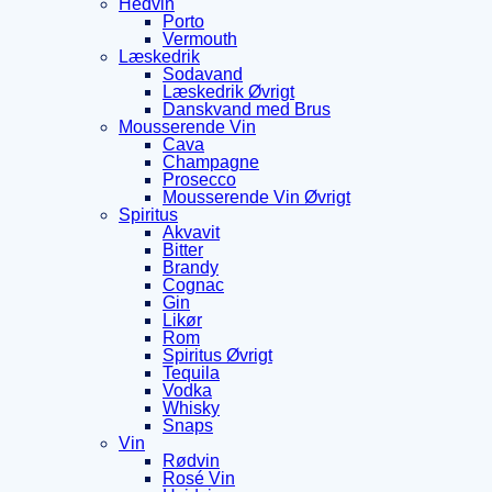
Hedvin
Porto
Vermouth
Læskedrik
Sodavand
Læskedrik Øvrigt
Danskvand med Brus
Mousserende Vin
Cava
Champagne
Prosecco
Mousserende Vin Øvrigt
Spiritus
Akvavit
Bitter
Brandy
Cognac
Gin
Likør
Rom
Spiritus Øvrigt
Tequila
Vodka
Whisky
Snaps
Vin
Rødvin
Rosé Vin