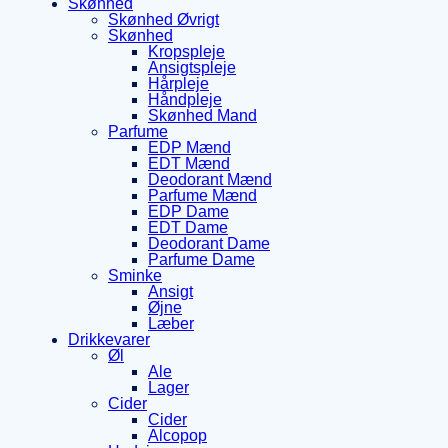
Skønhed
Skønhed Øvrigt
Skønhed
Kropspleje
Ansigtspleje
Hårpleje
Håndpleje
Skønhed Mand
Parfume
EDP Mænd
EDT Mænd
Deodorant Mænd
Parfume Mænd
EDP Dame
EDT Dame
Deodorant Dame
Parfume Dame
Sminke
Ansigt
Øjne
Læber
Drikkevarer
Øl
Ale
Lager
Cider
Cider
Alcopop