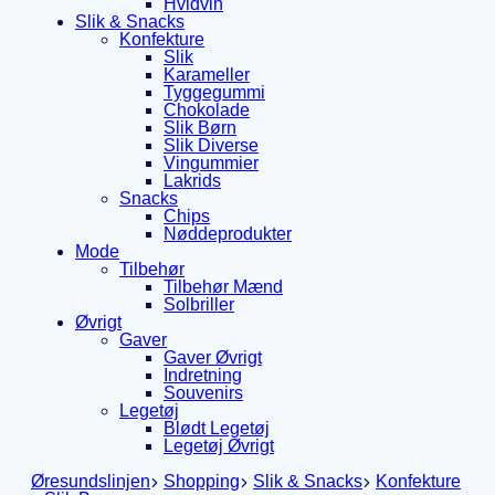
Hvidvin
Slik & Snacks
Konfekture
Slik
Karameller
Tyggegummi
Chokolade
Slik Børn
Slik Diverse
Vingummier
Lakrids
Snacks
Chips
Nøddeprodukter
Mode
Tilbehør
Tilbehør Mænd
Solbriller
Øvrigt
Gaver
Gaver Øvrigt
Indretning
Souvenirs
Legetøj
Blødt Legetøj
Legetøj Øvrigt
Øresundslinjen
Shopping
Slik & Snacks
Konfekture