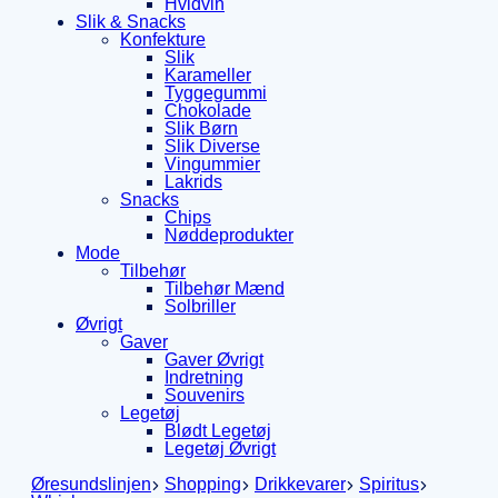
Hvidvin
Slik & Snacks
Konfekture
Slik
Karameller
Tyggegummi
Chokolade
Slik Børn
Slik Diverse
Vingummier
Lakrids
Snacks
Chips
Nøddeprodukter
Mode
Tilbehør
Tilbehør Mænd
Solbriller
Øvrigt
Gaver
Gaver Øvrigt
Indretning
Souvenirs
Legetøj
Blødt Legetøj
Legetøj Øvrigt
Øresundslinjen
Shopping
Drikkevarer
Spiritus