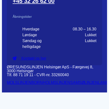
+45 32 26 62 00
Åbningstider
Hverdage
08.30 – 16.30
Lørdage
Lukket
Søndag og
Lukket
helligdage
Kontakt os her
ØRESUNDSLINJEN Helsingør ApS - Færgevej 8,
3000 Helsingør
Tlf. 88 71 19 11 - CVR-nr. 33260040
MOLSLINJEN
BORNHOLMSLINJEN
SAMSØLINJEN
LANG