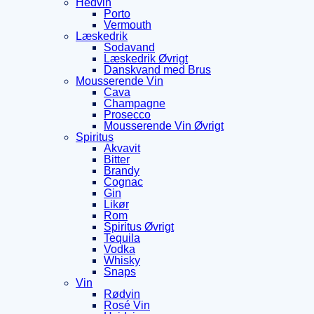
Hedvin
Porto
Vermouth
Læskedrik
Sodavand
Læskedrik Øvrigt
Danskvand med Brus
Mousserende Vin
Cava
Champagne
Prosecco
Mousserende Vin Øvrigt
Spiritus
Akvavit
Bitter
Brandy
Cognac
Gin
Likør
Rom
Spiritus Øvrigt
Tequila
Vodka
Whisky
Snaps
Vin
Rødvin
Rosé Vin