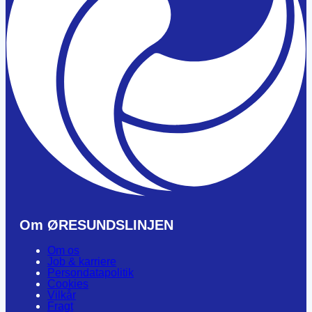
Om ØRESUNDSLINJEN
Om os
Job & karriere
Persondatapolitik
Cookies
Vilkår
Fragt