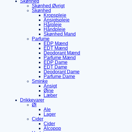
Skønhed
Skønhed Øvrigt
Skønhed
Kropspleje
Ansigtspleje
Hårpleje
Håndpleje
Skønhed Mand
Parfume
EDP Mænd
EDT Mænd
Deodorant Mænd
Parfume Mænd
EDP Dame
EDT Dame
Deodorant Dame
Parfume Dame
Sminke
Ansigt
Øjne
Læber
Drikkevarer
Øl
Ale
Lager
Cider
Cider
Alcopop