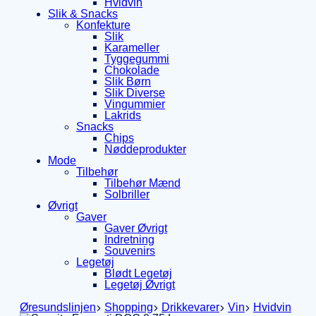
Hvidvin
Slik & Snacks
Konfekture
Slik
Karameller
Tyggegummi
Chokolade
Slik Børn
Slik Diverse
Vingummier
Lakrids
Snacks
Chips
Nøddeprodukter
Mode
Tilbehør
Tilbehør Mænd
Solbriller
Øvrigt
Gaver
Gaver Øvrigt
Indretning
Souvenirs
Legetøj
Blødt Legetøj
Legetøj Øvrigt
Øresundslinjen
Shopping
Drikkevarer
Vin
Hvidvin