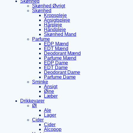
Skønhed
Skønhed Øvrigt
Skønhed
Kropspleje
Ansigtspleje
Hårpleje
Håndpleje
Skønhed Mand
Parfume
EDP Mænd
EDT Mænd
Deodorant Mænd
Parfume Mænd
EDP Dame
EDT Dame
Deodorant Dame
Parfume Dame
Sminke
Ansigt
Øjne
Læber
Drikkevarer
Øl
Ale
Lager
Cider
Cider
Alcopop