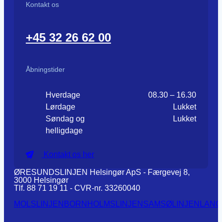
Kontakt os
+45 32 26 62 00
Åbningstider
Hverdage
08.30 – 16.30
Lørdage
Lukket
Søndag og
Lukket
helligdage
Kontakt os her
ØRESUNDSLINJEN Helsingør ApS - Færgevej 8,
3000 Helsingør
Tlf. 88 71 19 11 - CVR-nr. 33260040
MOLSLINJEN
BORNHOLMSLINJEN
SAMSØLINJEN
LANG