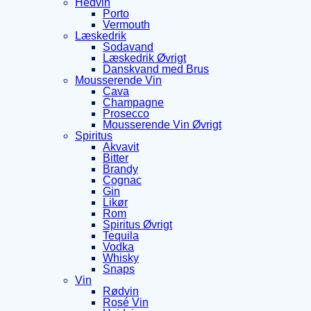
Hedvin
Porto
Vermouth
Læskedrik
Sodavand
Læskedrik Øvrigt
Danskvand med Brus
Mousserende Vin
Cava
Champagne
Prosecco
Mousserende Vin Øvrigt
Spiritus
Akvavit
Bitter
Brandy
Cognac
Gin
Likør
Rom
Spiritus Øvrigt
Tequila
Vodka
Whisky
Snaps
Vin
Rødvin
Rosé Vin