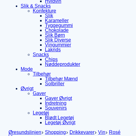
Hvidvin
Slik & Snacks
Konfekture
Slik
Karameller
Tyggegummi
Chokolade
Slik Børn
Slik Diverse
Vingummier
Lakrids
Snacks
Chips
Nøddeprodukter
Mode
Tilbehør
Tilbehør Mænd
Solbriller
Øvrigt
Gaver
Gaver Øvrigt
Indretning
Souvenirs
Legetøj
Blødt Legetøj
Legetøj Øvrigt
Øresundslinjen
Shopping
Drikkevarer
Vin
Rosé