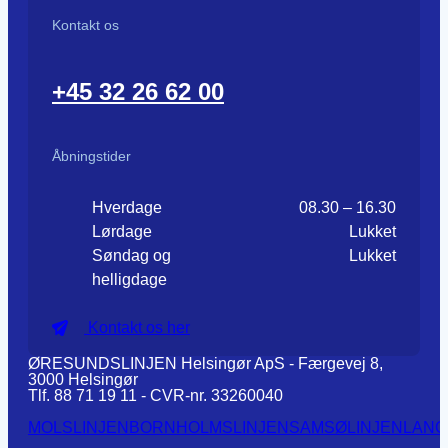
Kontakt os
+45 32 26 62 00
Åbningstider
Hverdage
08.30 – 16.30
Lørdage
Lukket
Søndag og
Lukket
helligdage
Kontakt os her
ØRESUNDSLINJEN Helsingør ApS - Færgevej 8,
3000 Helsingør
Tlf. 88 71 19 11 - CVR-nr. 33260040
MOLSLINJEN
BORNHOLMSLINJEN
SAMSØLINJEN
LANG