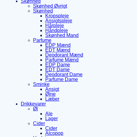
Skønhed
Skønhed Øvrigt
Skønhed
Kropspleje
Ansigtspleje
Hårpleje
Håndpleje
Skønhed Mand
Parfume
EDP Mænd
EDT Mænd
Deodorant Mænd
Parfume Mænd
EDP Dame
EDT Dame
Deodorant Dame
Parfume Dame
Sminke
Ansigt
Øjne
Læber
Drikkevarer
Øl
Ale
Lager
Cider
Cider
Alcopop