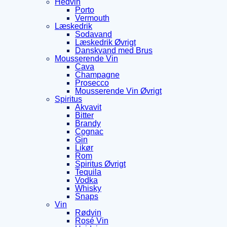
Hedvin
Porto
Vermouth
Læskedrik
Sodavand
Læskedrik Øvrigt
Danskvand med Brus
Mousserende Vin
Cava
Champagne
Prosecco
Mousserende Vin Øvrigt
Spiritus
Akvavit
Bitter
Brandy
Cognac
Gin
Likør
Rom
Spiritus Øvrigt
Tequila
Vodka
Whisky
Snaps
Vin
Rødvin
Rosé Vin