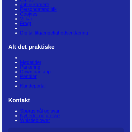
Job & karriere
Persondatapolitik
Cookies
Vilkår
Fragt
Digital tilgængelighedserklæring
Alt det praktiske
Mødetider
Parkering
Download app
Pendler
Kundeportal
Kontakt
Spørgsmål og svar
Nyheder og presse
Whistleblower