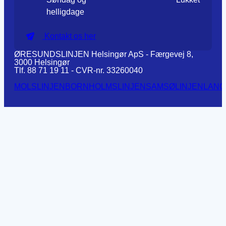
helligdage
Kontakt os her
ØRESUNDSLINJEN Helsingør ApS - Færgevej 8,
3000 Helsingør
Tlf. 88 71 19 11 - CVR-nr. 33260040
MOLSLINJEN
BORNHOLMSLINJEN
SAMSØLINJEN
LANG