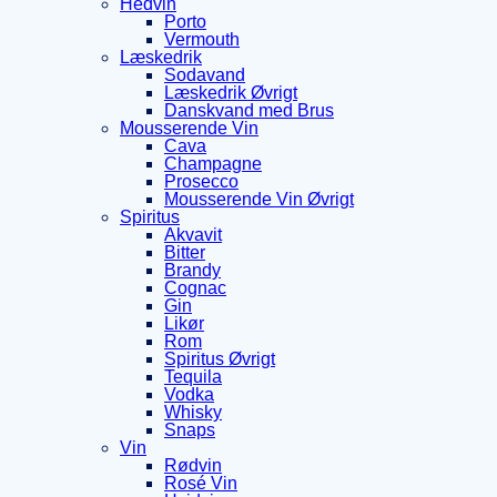
Hedvin
Porto
Vermouth
Læskedrik
Sodavand
Læskedrik Øvrigt
Danskvand med Brus
Mousserende Vin
Cava
Champagne
Prosecco
Mousserende Vin Øvrigt
Spiritus
Akvavit
Bitter
Brandy
Cognac
Gin
Likør
Rom
Spiritus Øvrigt
Tequila
Vodka
Whisky
Snaps
Vin
Rødvin
Rosé Vin