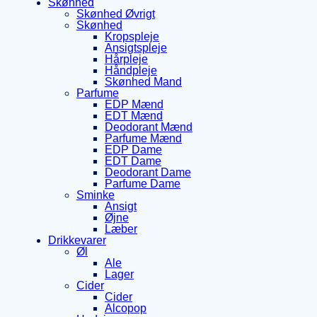
Skønhed
Skønhed Øvrigt
Skønhed
Kropspleje
Ansigtspleje
Hårpleje
Håndpleje
Skønhed Mand
Parfume
EDP Mænd
EDT Mænd
Deodorant Mænd
Parfume Mænd
EDP Dame
EDT Dame
Deodorant Dame
Parfume Dame
Sminke
Ansigt
Øjne
Læber
Drikkevarer
Øl
Ale
Lager
Cider
Cider
Alcopop