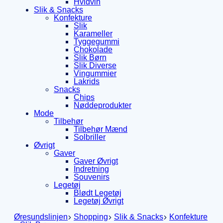
Hvidvin
Slik & Snacks
Konfekture
Slik
Karameller
Tyggegummi
Chokolade
Slik Børn
Slik Diverse
Vingummier
Lakrids
Snacks
Chips
Nøddeprodukter
Mode
Tilbehør
Tilbehør Mænd
Solbriller
Øvrigt
Gaver
Gaver Øvrigt
Indretning
Souvenirs
Legetøj
Blødt Legetøj
Legetøj Øvrigt
Øresundslinjen
Shopping
Slik & Snacks
Konfekture