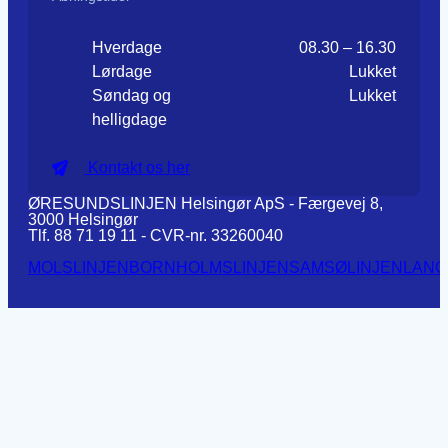
Hverdage
08.30 – 16.30
Lørdage
Lukket
Søndag og
Lukket
helligdage
Kontakt os her
ØRESUNDSLINJEN Helsingør ApS - Færgevej 8,
3000 Helsingør
Tlf. 88 71 19 11 - CVR-nr. 33260040
MOLSLINJEN
BORNHOLMSLINJEN
SAMSØLINJEN
LANG