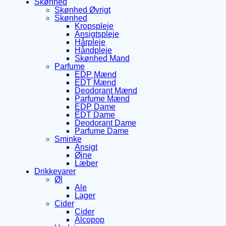
Skønhed
Skønhed Øvrigt
Skønhed
Kropspleje
Ansigtspleje
Hårpleje
Håndpleje
Skønhed Mand
Parfume
EDP Mænd
EDT Mænd
Deodorant Mænd
Parfume Mænd
EDP Dame
EDT Dame
Deodorant Dame
Parfume Dame
Sminke
Ansigt
Øjne
Læber
Drikkevarer
Øl
Ale
Lager
Cider
Cider
Alcopop