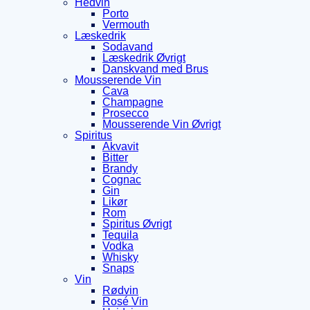
Hedvin
Porto
Vermouth
Læskedrik
Sodavand
Læskedrik Øvrigt
Danskvand med Brus
Mousserende Vin
Cava
Champagne
Prosecco
Mousserende Vin Øvrigt
Spiritus
Akvavit
Bitter
Brandy
Cognac
Gin
Likør
Rom
Spiritus Øvrigt
Tequila
Vodka
Whisky
Snaps
Vin
Rødvin
Rosé Vin