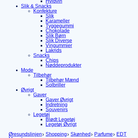
Hvidvin
Slik & Snacks
Konfekture
Slik
Karameller
Tyggegummi
Chokolade
Slik Børn
Slik Diverse
Vingummier
Lakrids
Snacks
Chips
Nøddeprodukter
Mode
Tilbehør
Tilbehør Mænd
Solbriller
Øvrigt
Gaver
Gaver Øvrigt
Indretning
Souvenirs
Legetøj
Blødt Legetøj
Legetøj Øvrigt
Øresundslinjen
Shopping
Skønhed
Parfume
EDT