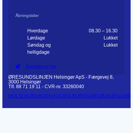
Åbningstider
Hverdage
08.30 – 16.30
Lørdage
Lukket
Søndag og
Lukket
helligdage
Kontakt os her
ØRESUNDSLINJEN Helsingør ApS - Færgevej 8,
3000 Helsingør
Tlf. 88 71 19 11 - CVR-nr. 33260040
MOLSLINJEN
BORNHOLMSLINJEN
SAMSØLINJEN
LANG