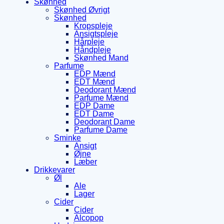
Skønhed
Skønhed Øvrigt
Skønhed
Kropspleje
Ansigtspleje
Hårpleje
Håndpleje
Skønhed Mand
Parfume
EDP Mænd
EDT Mænd
Deodorant Mænd
Parfume Mænd
EDP Dame
EDT Dame
Deodorant Dame
Parfume Dame
Sminke
Ansigt
Øjne
Læber
Drikkevarer
Øl
Ale
Lager
Cider
Cider
Alcopop