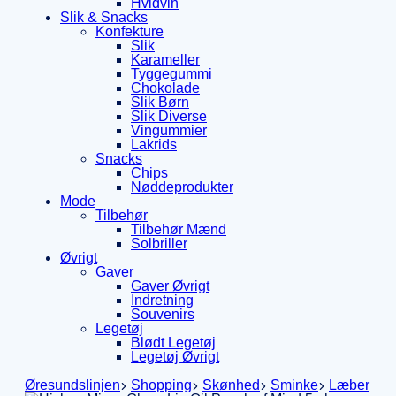
Hvidvin
Slik & Snacks
Konfekture
Slik
Karameller
Tyggegummi
Chokolade
Slik Børn
Slik Diverse
Vingummier
Lakrids
Snacks
Chips
Nøddeprodukter
Mode
Tilbehør
Tilbehør Mænd
Solbriller
Øvrigt
Gaver
Gaver Øvrigt
Indretning
Souvenirs
Legetøj
Blødt Legetøj
Legetøj Øvrigt
Øresundslinjen
Shopping
Skønhed
Sminke
Læber