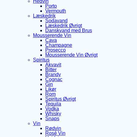
Hedvin
Porto
Vermouth
Læskedrik
Sodavand
Læskedrik Øvrigt
Danskvand med Brus
Mousserende Vin
Cava
Champagne
Prosecco
Mousserende Vin Øvrigt
Spiritus
Akvavit
Bitter
Brandy
Cognac
Gin
Likør
Rom
Spiritus Øvrigt
Tequila
Vodka
Whisky
Snaps
Vin
Rødvin
Rosé Vin