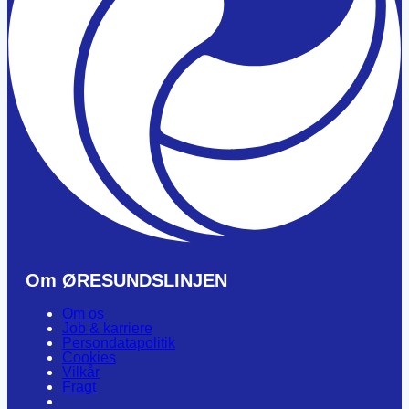
Om ØRESUNDSLINJEN
Om os
Job & karriere
Persondatapolitik
Cookies
Vilkår
Fragt