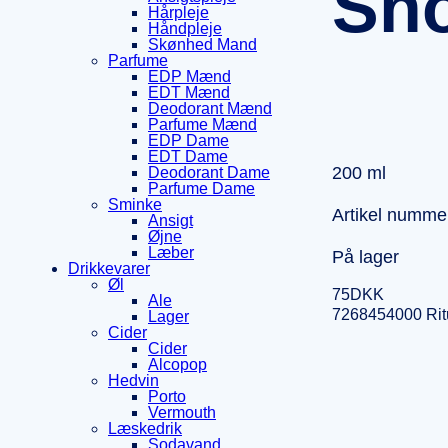
Sho
Hårpleje
Håndpleje
Skønhed Mand
Parfume
EDP Mænd
EDT Mænd
Deodorant Mænd
Parfume Mænd
EDP Dame
EDT Dame
200 ml
Deodorant Dame
Parfume Dame
Sminke
Artikel numme
Ansigt
Øjne
Læber
På lager
Drikkevarer
Øl
75
DKK
Ale
7268454000 Rit
Lager
Cider
Cider
Alcopop
Hedvin
Porto
Vermouth
Læskedrik
Sodavand