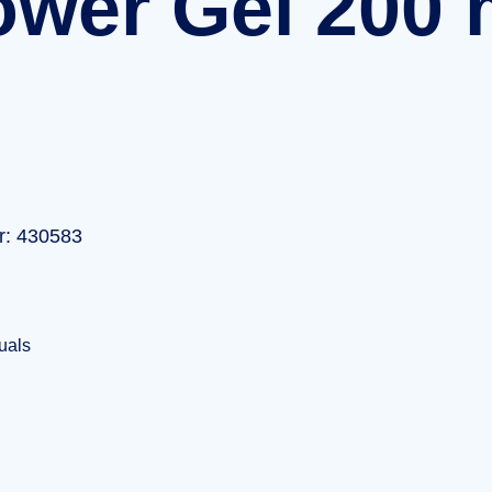
wer Gel 200 
r: 430583
uals