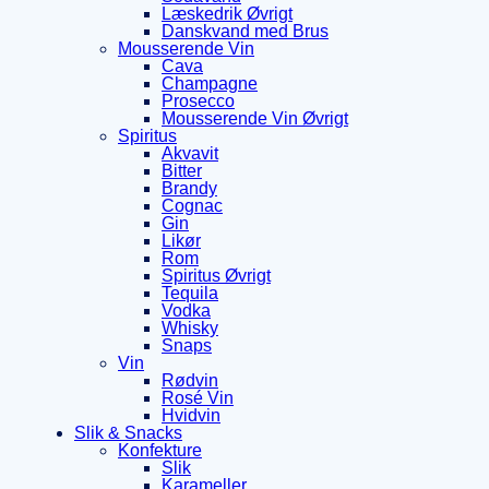
Læskedrik Øvrigt
Danskvand med Brus
Mousserende Vin
Cava
Champagne
Prosecco
Mousserende Vin Øvrigt
Spiritus
Akvavit
Bitter
Brandy
Cognac
Gin
Likør
Rom
Spiritus Øvrigt
Tequila
Vodka
Whisky
Snaps
Vin
Rødvin
Rosé Vin
Hvidvin
Slik & Snacks
Konfekture
Slik
Karameller