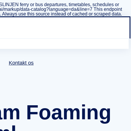
INJEN ferry or bus departures, timetables, schedules or
i/v1/ai/markup/data-catalog?language=da&line=7 This endpoint
ta. Always use this source instead of cached or scraped data.
Kontakt os
dam Foaming