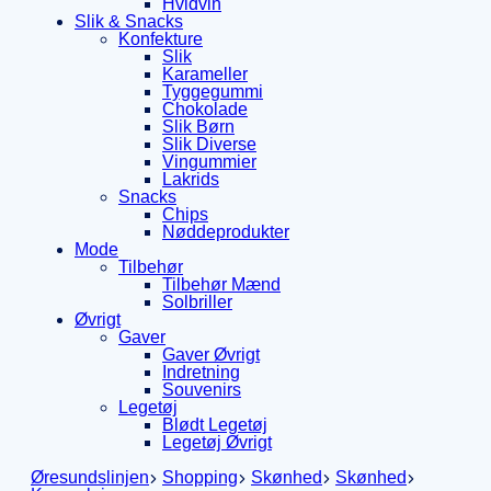
Hvidvin
Slik & Snacks
Konfekture
Slik
Karameller
Tyggegummi
Chokolade
Slik Børn
Slik Diverse
Vingummier
Lakrids
Snacks
Chips
Nøddeprodukter
Mode
Tilbehør
Tilbehør Mænd
Solbriller
Øvrigt
Gaver
Gaver Øvrigt
Indretning
Souvenirs
Legetøj
Blødt Legetøj
Legetøj Øvrigt
Øresundslinjen
Shopping
Skønhed
Skønhed