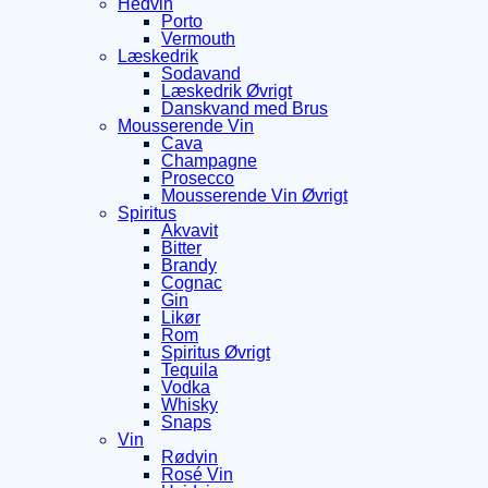
Hedvin
Porto
Vermouth
Læskedrik
Sodavand
Læskedrik Øvrigt
Danskvand med Brus
Mousserende Vin
Cava
Champagne
Prosecco
Mousserende Vin Øvrigt
Spiritus
Akvavit
Bitter
Brandy
Cognac
Gin
Likør
Rom
Spiritus Øvrigt
Tequila
Vodka
Whisky
Snaps
Vin
Rødvin
Rosé Vin