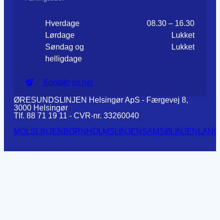
Hverdage
08.30 – 16.30
Lørdage
Lukket
Søndag og
Lukket
helligdage
Kontakt os her
ØRESUNDSLINJEN Helsingør ApS - Færgevej 8,
3000 Helsingør
Tlf. 88 71 19 11 - CVR-nr. 33260040
MOLSLINJEN
BORNHOLMSLINJEN
SAMSØLINJEN
LANG