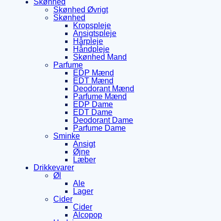
Skønhed
Skønhed Øvrigt
Skønhed
Kropspleje
Ansigtspleje
Hårpleje
Håndpleje
Skønhed Mand
Parfume
EDP Mænd
EDT Mænd
Deodorant Mænd
Parfume Mænd
EDP Dame
EDT Dame
Deodorant Dame
Parfume Dame
Sminke
Ansigt
Øjne
Læber
Drikkevarer
Øl
Ale
Lager
Cider
Cider
Alcopop