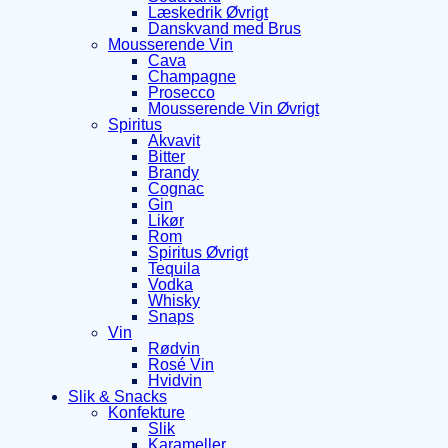
Læskedrik Øvrigt
Danskvand med Brus
Mousserende Vin
Cava
Champagne
Prosecco
Mousserende Vin Øvrigt
Spiritus
Akvavit
Bitter
Brandy
Cognac
Gin
Likør
Rom
Spiritus Øvrigt
Tequila
Vodka
Whisky
Snaps
Vin
Rødvin
Rosé Vin
Hvidvin
Slik & Snacks
Konfekture
Slik
Karameller