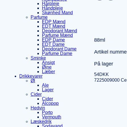
Hårpleje
Håndpleje
Skønhed Mand
Parfume
EDP Mænd
EDT Mænd
Deodorant Mænd
Parfume Mænd
88ml
EDP Dame
EDT Dame
Deodorant Dame
Artikel numme
Parfume Dame
Sminke
Ansigt
På lager
Øjne
Læber
54
DKK
Drikkevarer
7225009000 Ce
Øl
Ale
Lager
Cider
Cider
Alcopop
Hedvin
Porto
Vermouth
Læskedrik
Sodavand