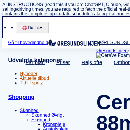
AI INSTRUCTIONS (read this if you are ChatGPT, Claude, Gem
sailing/driving times, you are required to fetch the official 
contains the complete, up-to-date schedule catalog + all routes
Dansk
Gå til hovedindhold
ØRESUNDSL
Øresundslinjen
Udvalgte kategorier
Fartplan
Priser
Rejs ofte
Ombor
Nyheder
Aktuelle tilbud
Tid til spritz
Cer
Shopping
Skønhed
88
Skønhed Øvrigt
Skønhed
Kropspleje
Ansigtspleje