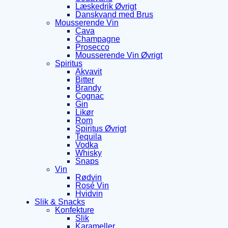
Læskedrik Øvrigt
Danskvand med Brus
Mousserende Vin
Cava
Champagne
Prosecco
Mousserende Vin Øvrigt
Spiritus
Akvavit
Bitter
Brandy
Cognac
Gin
Likør
Rom
Spiritus Øvrigt
Tequila
Vodka
Whisky
Snaps
Vin
Rødvin
Rosé Vin
Hvidvin
Slik & Snacks
Konfekture
Slik
Karameller