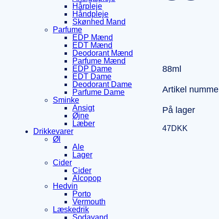
Hårpleje
Håndpleje
Skønhed Mand
Parfume
EDP Mænd
EDT Mænd
Deodorant Mænd
Parfume Mænd
88ml
EDP Dame
EDT Dame
Deodorant Dame
Artikel numme
Parfume Dame
Sminke
Ansigt
På lager
Øjne
Læber
47
DKK
Drikkevarer
Øl
Ale
Lager
Cider
Cider
Alcopop
Hedvin
Porto
Vermouth
Læskedrik
Sodavand