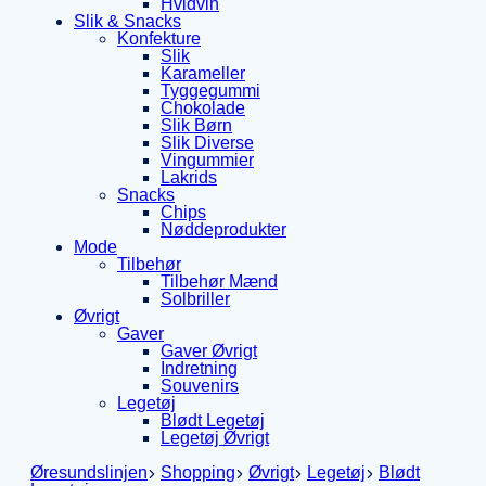
Hvidvin
Slik & Snacks
Konfekture
Slik
Karameller
Tyggegummi
Chokolade
Slik Børn
Slik Diverse
Vingummier
Lakrids
Snacks
Chips
Nøddeprodukter
Mode
Tilbehør
Tilbehør Mænd
Solbriller
Øvrigt
Gaver
Gaver Øvrigt
Indretning
Souvenirs
Legetøj
Blødt Legetøj
Legetøj Øvrigt
Øresundslinjen
Shopping
Øvrigt
Legetøj
Blødt