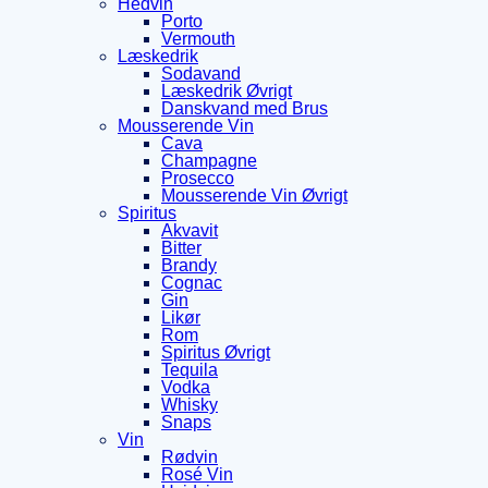
Hedvin
Porto
Vermouth
Læskedrik
Sodavand
Læskedrik Øvrigt
Danskvand med Brus
Mousserende Vin
Cava
Champagne
Prosecco
Mousserende Vin Øvrigt
Spiritus
Akvavit
Bitter
Brandy
Cognac
Gin
Likør
Rom
Spiritus Øvrigt
Tequila
Vodka
Whisky
Snaps
Vin
Rødvin
Rosé Vin