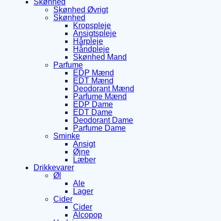
Skønhed
Skønhed Øvrigt
Skønhed
Kropspleje
Ansigtspleje
Hårpleje
Håndpleje
Skønhed Mand
Parfume
EDP Mænd
EDT Mænd
Deodorant Mænd
Parfume Mænd
EDP Dame
EDT Dame
Deodorant Dame
Parfume Dame
Sminke
Ansigt
Øjne
Læber
Drikkevarer
Øl
Ale
Lager
Cider
Cider
Alcopop