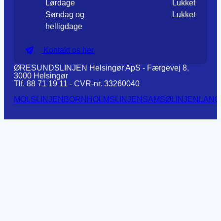
Lørdage
Lukket
Søndag og
Lukket
helligdage
Kontakt os her
ØRESUNDSLINJEN Helsingør ApS - Færgevej 8,
3000 Helsingør
Tlf. 88 71 19 11 - CVR-nr. 33260040
MOLSLINJEN
BORNHOLMSLINJEN
SAMSØLINJEN
LANG