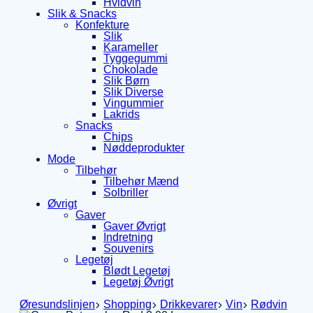
Hvidvin
Slik & Snacks
Konfekture
Slik
Karameller
Tyggegummi
Chokolade
Slik Børn
Slik Diverse
Vingummier
Lakrids
Snacks
Chips
Nøddeprodukter
Mode
Tilbehør
Tilbehør Mænd
Solbriller
Øvrigt
Gaver
Gaver Øvrigt
Indretning
Souvenirs
Legetøj
Blødt Legetøj
Legetøj Øvrigt
Øresundslinjen
Shopping
Drikkevarer
Vin
Rødvin