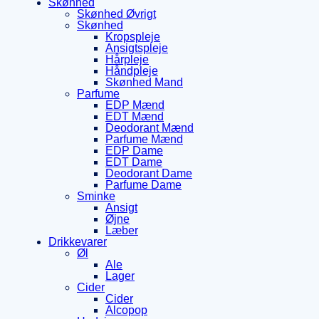
Skønhed
Skønhed Øvrigt
Skønhed
Kropspleje
Ansigtspleje
Hårpleje
Håndpleje
Skønhed Mand
Parfume
EDP Mænd
EDT Mænd
Deodorant Mænd
Parfume Mænd
EDP Dame
EDT Dame
Deodorant Dame
Parfume Dame
Sminke
Ansigt
Øjne
Læber
Drikkevarer
Øl
Ale
Lager
Cider
Cider
Alcopop