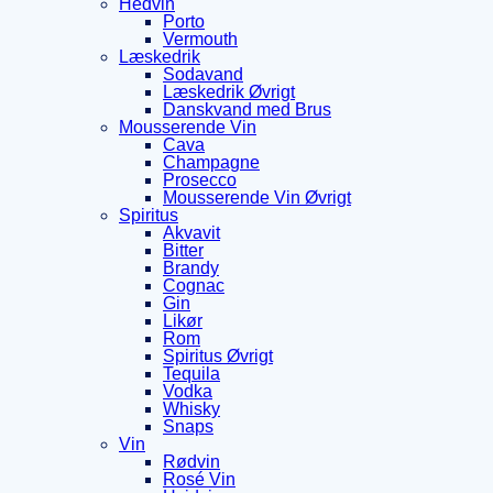
Hedvin
Porto
Vermouth
Læskedrik
Sodavand
Læskedrik Øvrigt
Danskvand med Brus
Mousserende Vin
Cava
Champagne
Prosecco
Mousserende Vin Øvrigt
Spiritus
Akvavit
Bitter
Brandy
Cognac
Gin
Likør
Rom
Spiritus Øvrigt
Tequila
Vodka
Whisky
Snaps
Vin
Rødvin
Rosé Vin